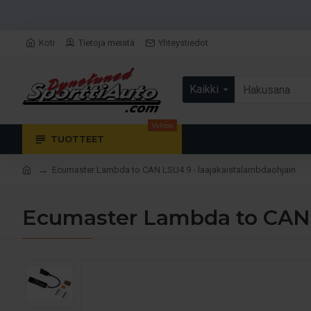
Koti
Tietoja meistä
Yhteystiedot
Kaikki
Valitse
TUOTTEET
Ecumaster Lambda to CAN LSU4.9 - laajakaistalambdaohjain
Ecumaster Lambda to CAN 