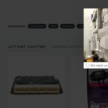
Avainsanat:
Ecumaster
CAN
lambda
LSU4.9
LIITTYVÄT TUOTTEET
YHDESSÄ OSTETUT
Älä näytä uu