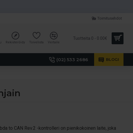
Toimitusehdot
Tuotteita 0 - 0.00€
u
Rekisteröidy
Toivelista
Vertaile
(02) 533 2686
BLOGI
hjain
da to CAN Rev.2 -kontrolleri on pienikokoinen laite, joka