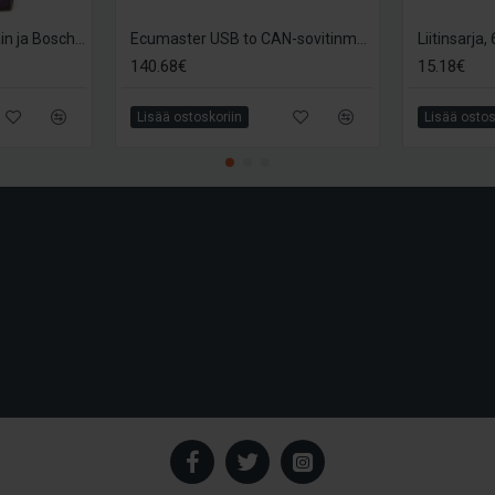
Link CAN Lambda-ohjain ja Bosch LSU4.9 anturi
Ecumaster USB to CAN-sovitinmoduli
140.68€
15.18€
Lisää ostoskoriin
Lisää ostos