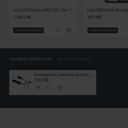
Link G4X Subaru WRX-STi, Ver. 1-2, 1993-96 Plugin ECU
1,443.25€
451.80€
Lisää ostoskoriin
Lisää ostoskoriin
VIIMEKSI KATSOTUT
KATSOTUIMMAT
Ecumaster Lambda to CAN LSU4.9 - laajakaistalambdaohjain
226.90€