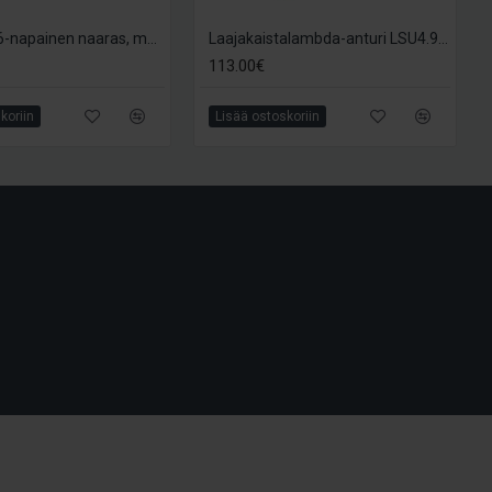
Liitinsarja, 6-napainen naaras, mm. LSU4.9 lambda-anturiin
Laajakaistalambda-anturi LSU4.9, Bosch 0258 017 025
113.00€
koriin
Lisää ostoskoriin