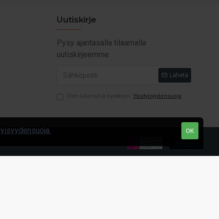
Uutiskirje
Pysy ajantasalla tilaamalla
uutiskirjeemme
Lähetä
Olen lukenut ja hyväksyn
Yksityisyydensuoja
tyisyydensuoja.
OK