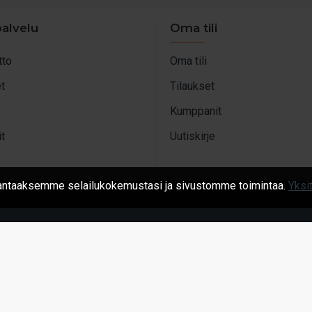
alvelu
Oma tili
tto
Oma tili
t
Tilaukset
Kumppanit
t
Uutiskirje
arantaaksemme selailukokemustasi ja sivustomme toimintaa.
Yksi