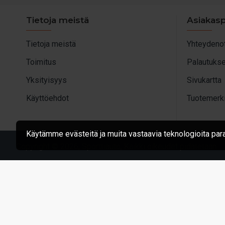
Tietoja meistä
Asiakasp
Tietoja meistä
Yhteydeno
Toimitus
Palautukse
Yksityisyys
Sivukartta
Käyttöehdot
Tuotemerki
Käytämme evästeitä ja muita vastaavia teknologioita p
Copyright © 2026, Sporttiauto, Kaikki oikeudet pidätetään