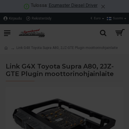
Tulossa:
Ecumaster Diesel Driver
Kirjaudu
Rekisteröidy
€
Euro
Suomi
Link G4X Toyota Supra A80, 2JZ-GTE Plugin moottorinohjainlaite
Link G4X Toyota Supra A80, 2JZ-
GTE Plugin moottorinohjainlaite