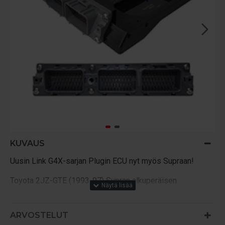
KUVAUS
Uusin Link G4X-sarjan Plugin ECU nyt myös Supraan!
Toyota 2JZ-GTE (1993-97) Supran alkuperäisen
ohjausyksikön kannet ruuvataan irti ECU kotelosta ja Linkin
korvaava CNC-koneistettu ECUn runko ja piirilevyt
ARVOSTELUT
kiinnitään samoilla ruuveilla alkuperäiseen ECUn kuoriin.