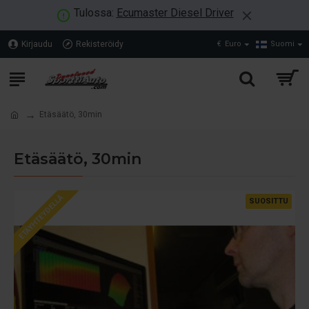
Tulossa:
Ecumaster Diesel Driver
Kirjaudu
Rekisteröidy
€
Euro
Suomi
Etäsäätö, 30min
Etäsäätö, 30min
ETÄYHTEYDELLÄ
SUOSITTU