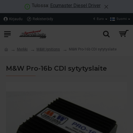
Tulossa:
Ecumaster Diesel Driver
Kirjaudu
Rekisteröidy
€
Euro
Suomi
Merkki
M&W Ignitions
M&W Pro-16b CDI sytytyslaite
M&W Pro-16b CDI sytytyslaite