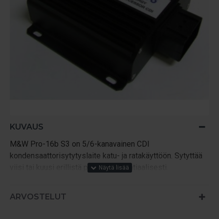
KUVAUS
M&W Pro-16b S3 on 5/6-kanavainen CDI
kondensaattorisytytyslaite katu- ja ratakäyttöön. Sytyttää
viisi tai kuusi erillistä puolaa sekventiaalisesti.
Laitteen käytöllä etua jo 1 barin ahtopaineesta alkaen,
ARVOSTELUT
mutta soveltuu myös vapaastihengittäviin moottoreihin,
kun tarvitaan voimakasta ja tarkkaan sytyttävää kipinää