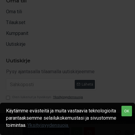
Oma tili
Oma tili
Tilaukset
Kumppanit
Uutiskirje
Uutiskirje
Pysy ajantasalla tilaamalla uutiskirjeemme
Lähetä
Olen lukenut ja hyväksyn
Yksityisyydensuoja
Käytämme evästeitä ja muita vastaavia teknologioita
OK
parantaaksemme selailukokemustasi ja sivustomme
Copyright © 2026, Sporttiauto, Kaikki oikeudet pidätetään
toimintaa.
Yksityisyydensuoja.
LISÄÄ OSTOSKORIIN