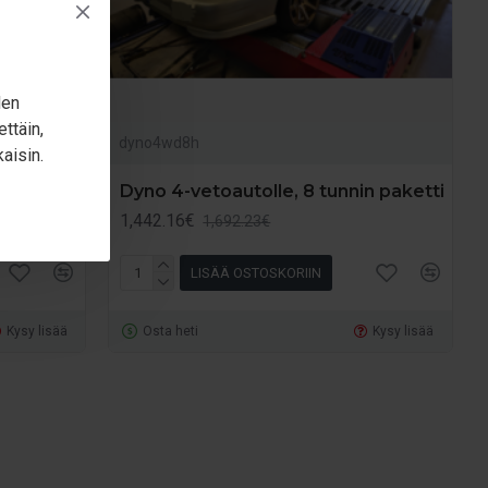
illä mitään matkakuluja ei tällä tavoin toimien tule.
n. Tällä tavoin säästyy varsinaista dynoaikaa, ja
den
ttäin,
dyno4wd8h
aisin.
n paketti
Dyno 4-vetoautolle, 8 tunnin paketti
1,442.16€
1,692.23€
LISÄÄ OSTOSKORIIN
Kysy lisää
Osta heti
Kysy lisää