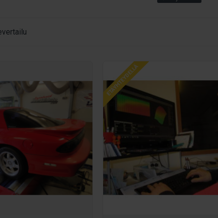
mometri, dyno, tehopenkki, jarrupenkki - Muun muassa näillä nimil
äätö suoritetaan. Käyttämämme 4-veto Dyno Dynamics alustadynamo
vertailu
Dyno Dynamics dynossa voidaan kuormittaa moottoria halutulla ta
 ajan luettavissa näytöltä seosarvojen ja kierrosluvun tavoin, jo
vaikka katsastusta varten.
ETÄYHTEYDELLÄ
ä tehoa 0 - 2500 hv
emäsi viritys on onnistunut ja säädöt ovat kohdallaan. Moottoriss
kon uhka. Molemmat selviävät dynamometrillä tehtävällä tehoanal
mme 2- ja 4-vetoiset katu- ja kilpa-autot, moottoripyörät, mönki
ynamometrillä.
a Sporttiauton 2018 uudistetulle dy
 uudistettu Dyno Dynamics dynamometri on uusinta uutta alalla 
tu ja jatkuvalla tehon mittauksella varustettu dynamometri. Dyno
ellisimpinä, mitä on saatavana missään maailmassa. Dynon pieniha
ella tarkan säädön, koska rullien massa ei pyöritä moottoria vauh