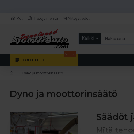
Koti
Tietoja meistä
Yhteystiedot
Kaikki
Valitse
TUOTTEET
Dyno ja moottorinsäätö
Dyno ja moottorinsäätö
Säädöt j
Mitä teho