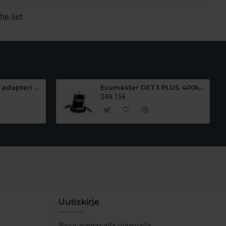
e list.
Ecumaster Plugin adapteri BMW M54 MS43 EMU Blackiin, made by EN Motorsport
Ecumaster DET3 PLUS 400kPa Piggyback
249.15€
Uutiskirje
Pysy ajantasalla tilaamalla