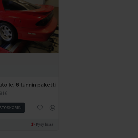
tolle, 8 tunnin paketti
.81€
STOSKORIIN
Kysy lisää