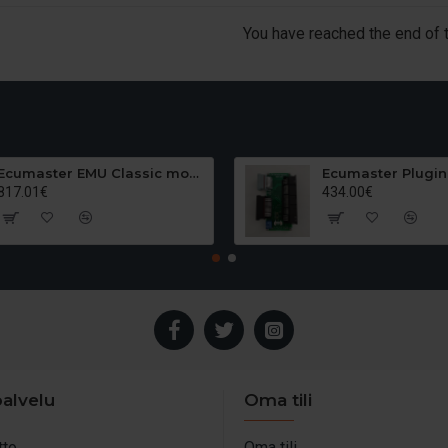
You have reached the end of th
Ecumaster EMU Classic moottorinohjainlaite
817.01€
434.00€
alvelu
Oma tili
tto
Oma tili