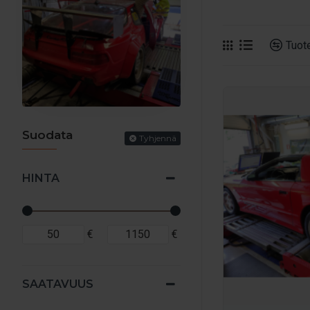
Tehodyno, tehodyna
tehonmittaus ja s
Tuote
anturien avulla. 
Teholukema on koko
tuloste paperille 
Säätämäll
Suodata
Tyhjennä
Varmista, että tek
aiheuttama koneri
HINTA
Säädämme ja mittaa
Dynamics alustad
Miksi tull
€
€
Sporttiauton 2018
säätöön tarkoitet
SAATAVUUS
pidetään edistyks
mahdollistavat tod