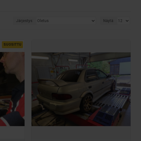
lä kutsutaan laitetta, jolla autojen ja moottoripyörien
metri mittaa tehon vetäviltä pyöriltä erittäin tarkkojen
Järjestys:
Näytä:
valla myös osakaasualueiden säätöjä haettaessa.
ten säätö on todella reaaliaikaista. Tarvittaessa saadaan
SUOSITTU
asi saattaa uinua tehopotentiaalia tai väärien seosten
yysillä.
jät sekä muut ajoneuvot pyörrevirtajarrulla varustetulla Dyno
nolle?
ja nimenomaan moottorien
 Dynamicsin valmistamia dynoja
lkaisijaiset kevyet rullat
tipyörän tavoin, kuten