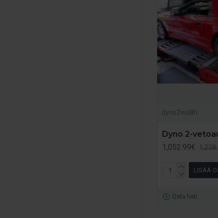
dyno2wd8h
Dyno 2-vetoau
1,052.99€
1,238
LISÄÄ O
Osta heti