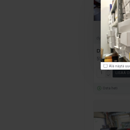
paikan päällä. Vel
Suosittelemme alku
mahdollisesti pikk
dyno2wd4h
Dyno 2-vetoau
557.46€
619.40€
Älä näytä uu
LISÄÄ O
Osta heti