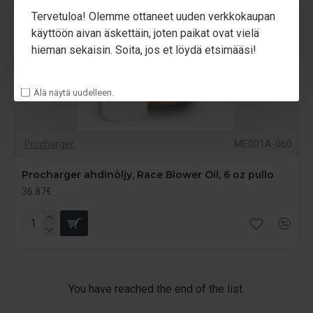
Tervetuloa! Olemme ottaneet uuden verkkokaupan
käyttöön aivan äskettäin, joten paikat ovat vielä
hieman sekaisin. Soita, jos et löydä etsimääsi!
Älä näytä uudelleen.
Procharger
ME001A-060
Procharger ahdinöljy, Race Blower Oil, 6 oz pullo
36.87€
You have reached the end of the list.