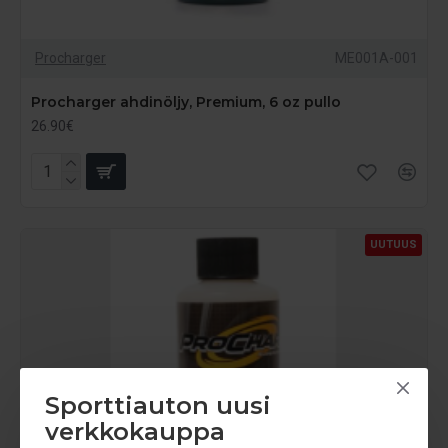
Procharger
ME001A-001
Procharger ahdinöljy, Premium, 6 oz pullo
26.90€
UUTUUS
Sporttiauton uusi
verkkokauppa