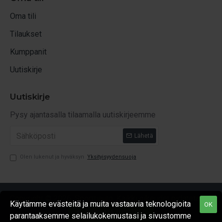
Oma tili
Tilaukset
Kumppanit
Uutiskirje
Uutiskirje
Pysy ajantasalla tilaamalla uutiskirjeemme
Lähetä
Olen lukenut ja hyväksyn
Yksityisyydensuoja
Copyright © 2026, Sporttiauto, Kaikki oikeudet pidätetään
Käytämme evästeitä ja muita vastaavia teknologioita
OK
SUODATA TUOTTEET
parantaaksemme selailukokemustasi ja sivustomme