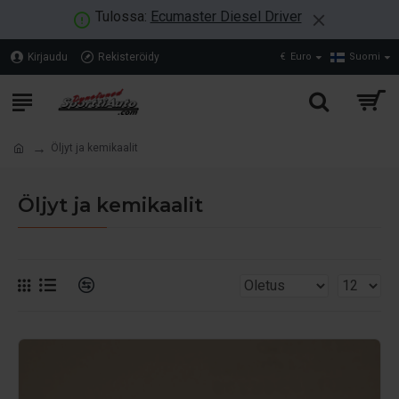
Tulossa:
Ecumaster Diesel Driver
Kirjaudu
Rekisteröidy
€
Euro
Suomi
Öljyt ja kemikaalit
Öljyt ja kemikaalit