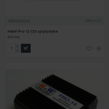
M&W Ignitions
MW-pro12
M&W Pro-12 CDI sytytyslaite
849.64€