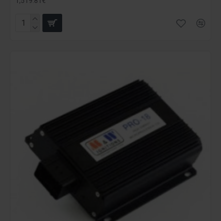
1,519.81€