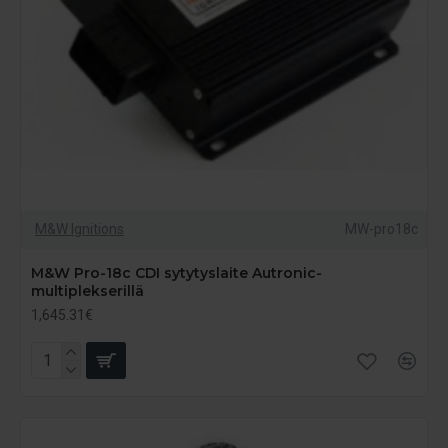
M&W Ignitions
MW-pro18c
M&W Pro-18c CDI sytytyslaite Autronic-
multiplekserillä
1,645.31€