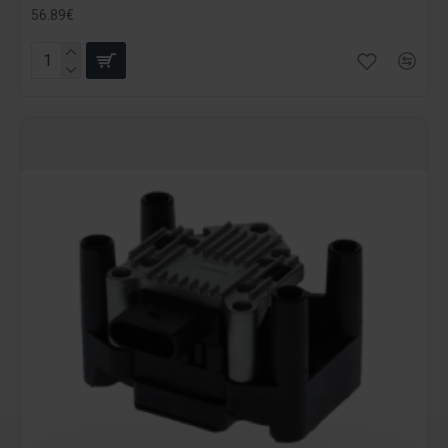
56.89€