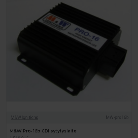
M&W Ignitions
MW-pro16b
M&W Pro-16b CDI sytytyslaite