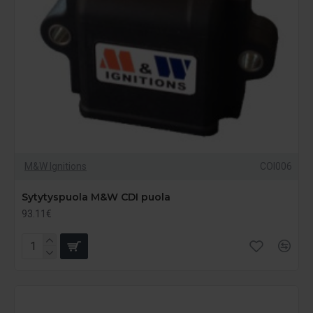
M&W Ignitions
COI006
Sytytyspuola M&W CDI puola
93.11€