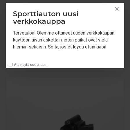
Sporttiauton uusi
verkkokauppa
Bosch
F000ZS0210
Tervetuloa! Olemme ottaneet uuden verkkokaupan
käyttöön aivan äskettäin, joten paikat ovat vielä
Sytytyspuola Bosch F000ZS0210 hukkakipinä
hieman sekaisin. Soita, jos et löydä etsimääsi!
85.00€
Älä näytä uudelleen.