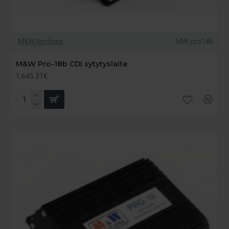
M&W Ignitions
MW-pro18b
M&W Pro-18b CDI sytytyslaite
1,645.31€