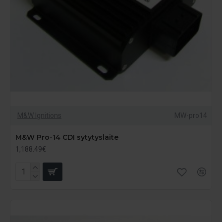
M&W Ignitions
MW-pro14
M&W Pro-14 CDI sytytyslaite
1,188.49€