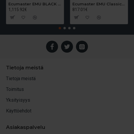
Ecumaster EMU BLACK USB-C moottorinohjainlaite
Ecumaster EMU Classic moottorinohjainlaite
1,115.92€
817.01€
Tietoja meistä
Tietoja meistä
Toimitus
Yksityisyys
Käyttöehdot
Asiakaspalvelu