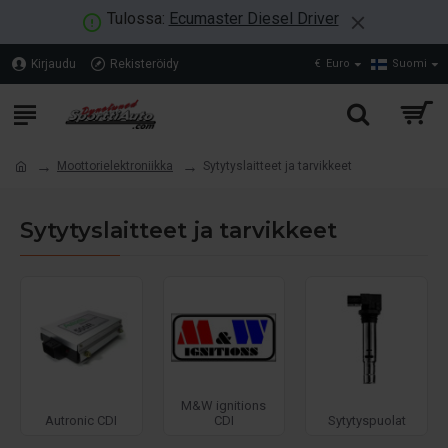
Tulossa:
Ecumaster Diesel Driver
Kirjaudu
Rekisteröidy
€
Euro
Suomi
Moottorielektroniikka
Sytytyslaitteet ja tarvikkeet
Sytytyslaitteet ja tarvikkeet
M&W ignitions
Autronic CDI
CDI
Sytytyspuolat